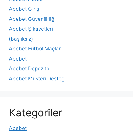
Abebet Giriş
Abebet Güvenilirliği
Abebet Şikayetleri
(başlıksız)
Abebet Futbol Maçları
Abebet
Abebet Depozito
Abebet Müşteri Desteği
Kategoriler
Abebet