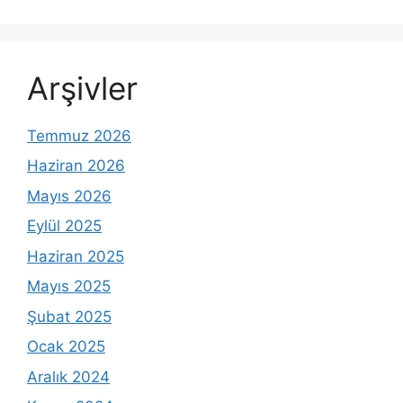
Arşivler
Temmuz 2026
Haziran 2026
Mayıs 2026
Eylül 2025
Haziran 2025
Mayıs 2025
Şubat 2025
Ocak 2025
Aralık 2024