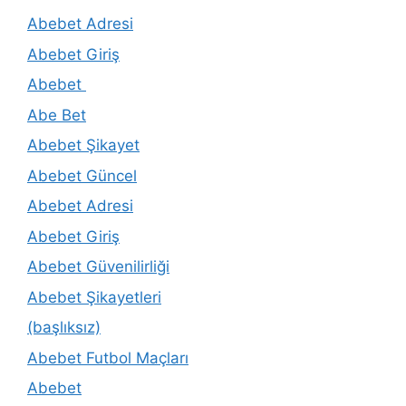
Abebet Adresi
Abebet Giriş
Abebet
Abe Bet
Abebet Şikayet
Abebet Güncel
Abebet Adresi
Abebet Giriş
Abebet Güvenilirliği
Abebet Şikayetleri
(başlıksız)
Abebet Futbol Maçları
Abebet