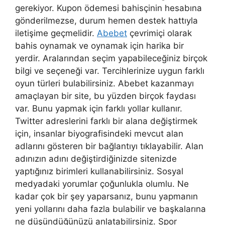
gerekiyor. Kupon ödemesi bahisçinin hesabına
gönderilmezse, durum hemen destek hattıyla
iletişime geçmelidir.
Abebet
çevrimiçi olarak
bahis oynamak ve oynamak için harika bir
yerdir. Aralarından seçim yapabileceğiniz birçok
bilgi ve seçeneği var. Tercihlerinize uygun farklı
oyun türleri bulabilirsiniz. Abebet kazanmayı
amaçlayan bir site, bu yüzden birçok faydası
var. Bunu yapmak için farklı yollar kullanır.
Twitter adreslerini farklı bir alana değiştirmek
için, insanlar biyografisindeki mevcut alan
adlarını gösteren bir bağlantıyı tıklayabilir. Alan
adınızın adını değiştirdiğinizde sitenizde
yaptığınız birimleri kullanabilirsiniz. Sosyal
medyadaki yorumlar çoğunlukla olumlu. Ne
kadar çok bir şey yaparsanız, bunu yapmanın
yeni yollarını daha fazla bulabilir ve başkalarına
ne düşündüğünüzü anlatabilirsiniz. Spor