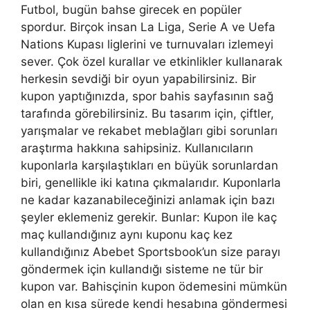
Futbol, bugün bahse girecek en popüler
spordur. Birçok insan La Liga, Serie A ve Uefa
Nations Kupası liglerini ve turnuvaları izlemeyi
sever. Çok özel kurallar ve etkinlikler kullanarak
herkesin sevdiği bir oyun yapabilirsiniz. Bir
kupon yaptığınızda, spor bahis sayfasının sağ
tarafında görebilirsiniz. Bu tasarım için, çiftler,
yarışmalar ve rekabet meblağları gibi sorunları
araştırma hakkına sahipsiniz. Kullanıcıların
kuponlarla karşılaştıkları en büyük sorunlardan
biri, genellikle iki katına çıkmalarıdır. Kuponlarla
ne kadar kazanabileceğinizi anlamak için bazı
şeyler eklemeniz gerekir. Bunlar: Kupon ile kaç
maç kullandığınız aynı kuponu kaç kez
kullandığınız Abebet Sportsbook’un size parayı
göndermek için kullandığı sisteme ne tür bir
kupon var. Bahisçinin kupon ödemesini mümkün
olan en kısa sürede kendi hesabına göndermesi