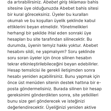
da artırabilirsiniz.
Abebet giriş tıklaması
bahis
sitesine üye olduğunuzda Abebet bahis sitesi
bir kural göreceksiniz. Üyeler bu kuralları
okumalı ve bu koşulları üyelik şeklinde kabul
ettiklerini beyan etmelidir. Yönetmelikleri
herhangi bir şekilde ihlal eden sonraki üye
hesapları bu site tarafından silinecektir. Bu
durumda, üyenin temyiz hakkı yoktur. Abebet
hesabını sildi, ne yapmalıyım? Soru şeklinde
soru soran üyeler için önce silinen hesabın
tekrar etkinleştirilebileceğini beyan edebilirler.
Hesap temsilcisi ile gerekli iletişimden sonra
hesabı yeniden açabilirsiniz. Bunu yapmak için
önce üst menüden sitenin destek hattına bir e-
posta göndermelisiniz. Burada silinen bir hesap
gereksinimi gönderdikten sonra, site yetkilileri
bunu size geri gönderecek ve isteğinizi
değerlendirecektir. Üyeliğinizi yeniden aktive