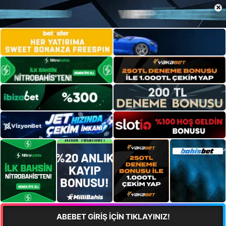
×
ABEBET GİRİŞ İÇİN TIKLAYINIZ!