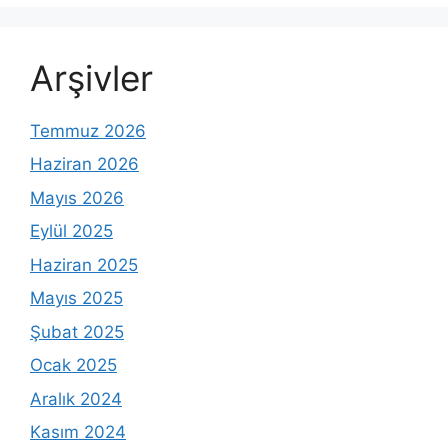
Arşivler
Temmuz 2026
Haziran 2026
Mayıs 2026
Eylül 2025
Haziran 2025
Mayıs 2025
Şubat 2025
Ocak 2025
Aralık 2024
Kasım 2024