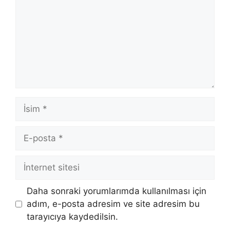
İsim
E-
posta
İnternet
sitesi
Daha sonraki yorumlarımda kullanılması için
adım, e-posta adresim ve site adresim bu
tarayıcıya kaydedilsin.