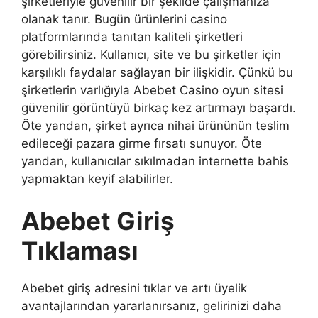
şirketleriyle güvenilir bir şekilde çalışmanıza
olanak tanır. Bugün ürünlerini casino
platformlarında tanıtan kaliteli şirketleri
görebilirsiniz. Kullanıcı, site ve bu şirketler için
karşılıklı faydalar sağlayan bir ilişkidir. Çünkü bu
şirketlerin varlığıyla Abebet Casino oyun sitesi
güvenilir görüntüyü birkaç kez artırmayı başardı.
Öte yandan, şirket ayrıca nihai ürününün teslim
edileceği pazara girme fırsatı sunuyor. Öte
yandan, kullanıcılar sıkılmadan internette bahis
yapmaktan keyif alabilirler.
Abebet Giriş
Tıklaması
Abebet giriş adresini tıklar ve artı üyelik
avantajlarından yararlanırsanız, gelirinizi daha