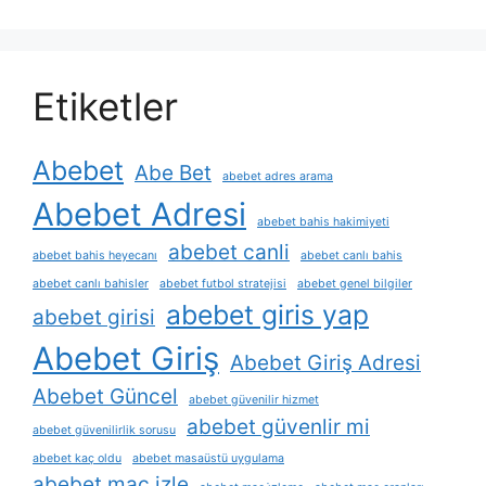
Etiketler
Abebet
Abe Bet
abebet adres arama
Abebet Adresi
abebet bahis hakimiyeti
abebet canli
abebet bahis heyecanı
abebet canlı bahis
abebet canlı bahisler
abebet futbol stratejisi
abebet genel bilgiler
abebet giris yap
abebet girisi
Abebet Giriş
Abebet Giriş Adresi
Abebet Güncel
abebet güvenilir hizmet
abebet güvenlir mi
abebet güvenilirlik sorusu
abebet kaç oldu
abebet masaüstü uygulama
abebet maç izle