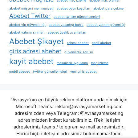
abebet maç i̇zleme
abebet maç oranları
abebet müşteri memnuniyeti
abebet oyun koşulları
abebet para çekme
Abebet Twitter
abebet twitter güncellemeleri
abebet vip güvenilirliği
abebet yasadışı bahis
abebet yatırım güvenliği
abebet yatırım sınırları
abebet üyelik avantajları
Abebet Şikayet
adresi abebet
canli abebet
giris adresi abebet
güvenilirlik sorusu
kayit abebet
masaüstü uygulama
maç izleme
mobil abebet
twitter güncellemeleri
yeni giris abebet
"Avrasya'nın en büyük reklam platformunda olmak için
Microsoft Teams:
reklam@avrasyamarketing.com
adresimizden veya Telegram: @Avrasyamarketing
adresimizden irtibat kurabilirsiniz. (Tek iletişim
adreslerimiz teams / telegram ve mail adresimizdir.
Harici hiçbir iletişim adresimiz bulunmamaktadır.