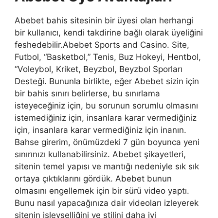
Abebet bahis sitesinin bir üyesi olan herhangi
bir kullanıcı, kendi takdirine bağlı olarak üyeliğini
feshedebilir.Abebet Sports and Casino. Site,
Futbol, “Basketbol,” Tenis, Buz Hokeyi, Hentbol,
“Voleybol, Kriket, Beyzbol, Beyzbol Sporları
Desteği. Bununla birlikte, eğer Abebet sizin için
bir bahis sınırı belirlerse, bu sınırlama
isteyeceğiniz için, bu sorunun sorumlu olmasını
istemediğiniz için, insanlara karar vermediğiniz
için, insanlara karar vermediğiniz için inanın.
Bahse girerim, önümüzdeki 7 gün boyunca yeni
sınırınızı kullanabilirsiniz. Abebet şikayetleri,
sitenin temel yapısı ve mantığı nedeniyle sık sık
ortaya çıktıklarını gördük. Abebet bunun
olmasını engellemek için bir sürü video yaptı.
Bunu nasıl yapacağınıza dair videoları izleyerek
sitenin işlevselliğini ve stilini daha iyi