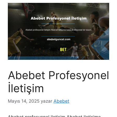
Abebet Profesyonel
İletişim
Mayıs 14, 2025
yazar
Abebet
Abebet profesyonel iletişim Abebet iletişime