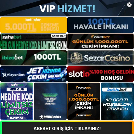
×
ABEBET GİRİŞ İÇİN TIKLAYINIZ!