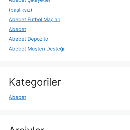
Abebet Şikayetleri
(başlıksız)
Abebet Futbol Maçları
Abebet
Abebet Depozito
Abebet Müşteri Desteği
Kategoriler
Abebet