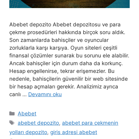
Abebet depozito Abebet depozitosu ve para
çekme prosedürleri hakkında birçok soru aldık.
Son zamanlarda bahisçiler ve oyuncular
zorluklarla karşı karşıya. Oyun siteleri çeşitli
finansal çözümler sunarak bu sorunu ele alabilir.
Ancak bahisçiler için durum daha da korkunç.
Hesap engellenirse, tekrar erişemezler. Bu
nedenle, bahisçilerin güvenilir bir web sitesinde
bir hesap açmaları gerekir. Analizimiz ayrıca
canlı …
Devamını oku
Kategoriler
Abebet
Etiketler
abebet depozito
,
abebet para çekmenin
yolları depozito
,
giris adresi abebet